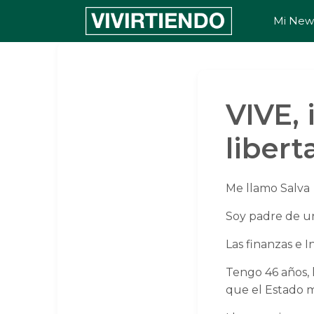
Saltar
Mi News
al
contenido
VIVE, 
libert
Me llamo Salva
Soy padre de un 
Las finanzas e I
Tengo 46 años, 
que el Estado m