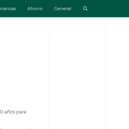
inanzas
Ahorro
General
70 años para