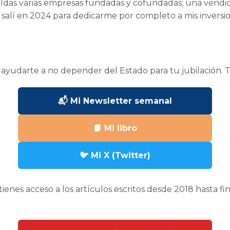
aldas varias empresas fundadas y cofundadas; una vendid
 salí en 2024 para dedicarme por completo a mis inversi
 ayudarte a no depender del Estado para tu jubilación. T
📬 Mi Newsletter semanal
📙 Mi libro
🐦 Mi X (Twitter)
ienes acceso a los artículos escritos desde 2018 hasta fi