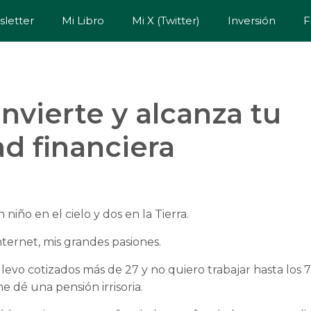
letter
Mi Libro
Mi X (Twitter)
Inversión
F
invierte y alcanza tu
ad financiera
niño en el cielo y dos en la Tierra.
nternet, mis grandes pasiones.
llevo cotizados más de 27 y no quiero trabajar hasta los 
e dé una pensión irrisoria.